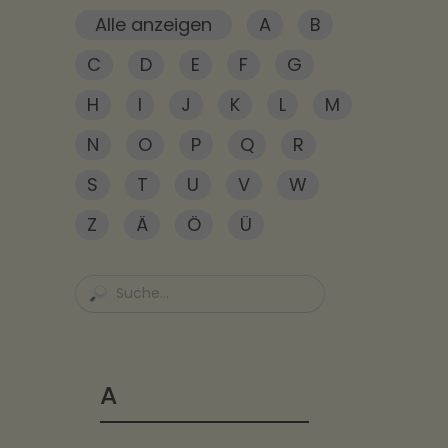
Alle anzeigen
A
B
C
D
E
F
G
H
I
J
K
L
M
N
O
P
Q
R
S
T
U
V
W
Z
Ä
Ö
Ü
A