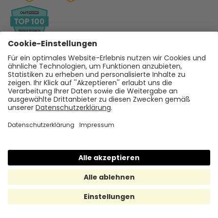
Hilfe & Support
Help Center
support@hrmony.de
Vertrieb kontaktieren
+49 30 567 950 39
hallo@hrmony.de
Karriere bei Hrmony
jobs@hrmony.de