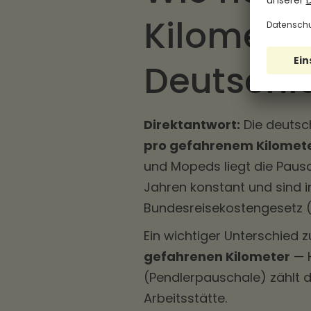
Kilometer
Deutschl
Direktantwort:
Die deutsc
pro gefahrenem Kilomet
und Mopeds liegt die Paus
Jahren konstant und sind in
Bundesreisekostengesetz (
Ein wichtiger Unterschied 
gefahrenen Kilometer
— H
(Pendlerpauschale) zählt 
Arbeitsstätte.