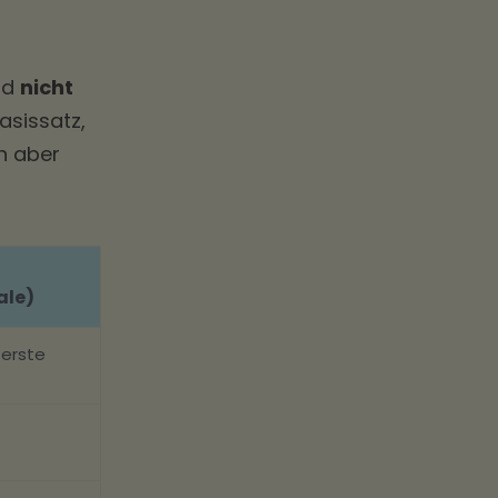
nd
nicht
asissatz,
n aber
ale)
erste