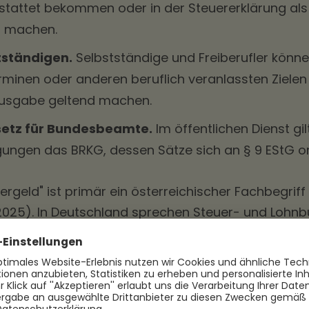
stattet bekommen oder in der Steuererklärung als
d machen.
tständigen.
Selbstständige und Freiberufler könn
minen oder anderen beruflich veranlassten Zielen
ausgabe geltend machen.
etz für Bundesbeamte.
Im öffentlichen Dienst gil
ngen das BRKG, dessen Sätze sich an § 9 EStG ori
ergeld" ist primär ein österreichischer Fachbegriff
 2025). In Deutschland sprechen Steuer- und Lohn
schale". Die Begriffe werden umgangssprachlich a
det.
ist das