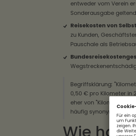
entweder vom Verein er
Sonderausgabe gelten
Reisekosten von Selbs
zu Kunden, Geschäftster
Pauschale als Betriebs
Bundesreisekostenges
Wegstreckenentschädigu
Begriffsklärung
:
"Kilomet
0,50 € pro Kilometer in
eher von "Kilometerpau
häufig synonym verwen
Wie hoch 