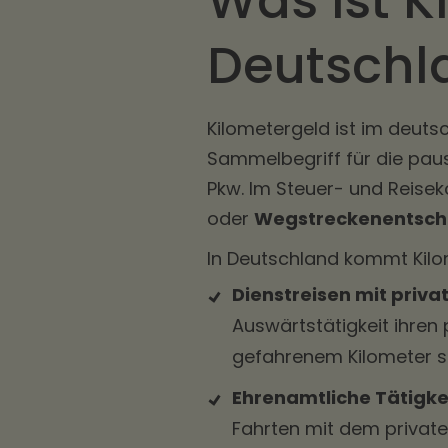
Was ist K
Deutschl
Kilometergeld ist im deut
Sammelbegriff für die pau
Pkw. Im Steuer- und Reise
oder
Wegstreckenentsc
In Deutschland kommt Kilom
Dienstreisen mit priv
Auswärtstätigkeit ihren
gefahrenem Kilometer ste
Ehrenamtliche Tätigkei
Fahrten mit dem private