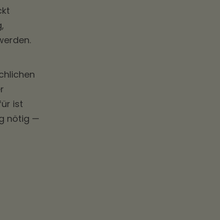
ckt
,
werden.
chlichen
r
ür ist
g nötig —