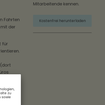
Mitarbeitende kennen.
en Fahrten
Kostenfrei herunterladen
 mit der
t für
entieren.
 (dort
büros
ber