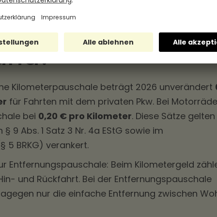
geld 2026 in
and?
he Kilometerpauschale beträgt 2026 unverändert
er
für Fahrten mit dem privaten Pkw. Bei Motorräd
chale bei
0,20 € pro Kilometer
. Diese Sätze gelten 
 § 9 Abs. 1 Satz 3 Nr. 4a EStG sowie im
§ 5 BRKG) verankert.
zur Entfernungspauschale: Beim Kilometergeld zäh
in- und Rückfahrt. Bei der Entfernungspauschale
dagegen nur die einfache Entfernung zwischen W