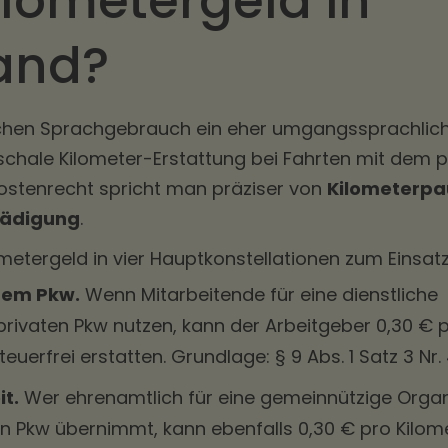
ilometergeld in
and?
schen Sprachgebrauch ein eher umgangssprachlic
schale Kilometer-Erstattung bei Fahrten mit dem p
kostenrecht spricht man präziser von
Kilometerpa
hädigung
.
etergeld in vier Hauptkonstellationen zum Einsatz
atem Pkw.
Wenn Mitarbeitende für eine dienstliche
 privaten Pkw nutzen, kann der Arbeitgeber 0,30 € 
uerfrei erstatten. Grundlage: § 9 Abs. 1 Satz 3 Nr.
t.
Wer ehrenamtlich für eine gemeinnützige Organ
n Pkw übernimmt, kann ebenfalls 0,30 € pro Kilom