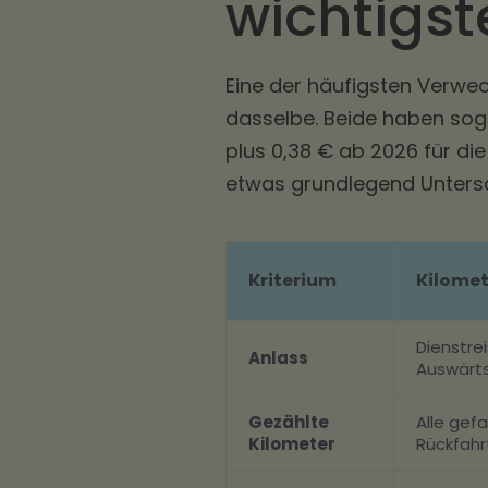
wichtigs
Eine der häufigsten Verwe
dasselbe. Beide haben soga
plus 0,38 € ab 2026 für di
etwas grundlegend Untersc
Kriterium
Kilomet
Dienstre
Anlass
Auswärts
Gezählte
Alle gef
Kilometer
Rückfahr