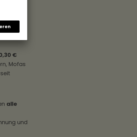
0,30 €
ern, Mofas
seit
len
alle
ohnung und