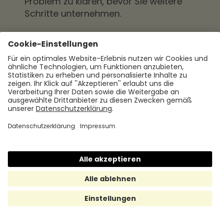
Problem zu klären, bevor Sie weitere
Schritte unternehmen.
Schriftliche Beschwerde einreichen:
Wenn das Gespräch mit Ihrem
Arbeitgebenden zu keinem Ergebnis führt
oder Ihr Arbeitgebende das Problem
ignoriert, sollten Sie eine schriftliche
Beschwerde einreichen. Verfassen Sie
einen formellen Brief, in dem Sie die
Situation darlegen und Ihre Forderung
nach Zahlung des Urlaubsgeldes deutlich
machen. Halten Sie eine Kopie des
Schreibens für Ihre Unterlagen.
Rechtliche Beratung einholen:
Wenn Ihr
Arbeitgebender weiterhin nicht bereit ist,
das Urlaubsgeld zu zahlen, sollten Sie