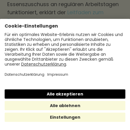
Essenszuschuss an regulären Arbeitstagen
funktioniert, erklärt der
Leitfaden zum
Essenszuschuss
.
Fazit:
Verpflegungsmehraufwand
2026 richtig nutzen
Der Verpflegungsmehraufwand ermöglicht
es, zusätzliche Verpflegungskosten bei
beruflich veranlassten Auswärtstätigkeiten
steuerlich zu berücksichtigen oder steuerfrei
zu erstatten. Maßgeblich sind dabei die
gesetzlichen Pauschalen von 14 € und 28 €,
die korrekte Dokumentation der
Auswärtstätigkeit sowie die Vorgaben zur