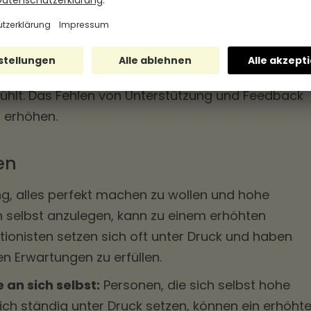
chkeiten einem zugeschrieben sind, kann zu Burno
vom Vorgesetzten oder Kollegen:
Ein fehlendes
rbeitsplatz kann dazu führen, dass man sich alle
fühlt. Das Fehlen von Unterstützung und Feedback
t erhöhen.
en
g, alles perfekt machen zu wollen und hohe
h selbst anzulegen, kann zu einem erhöhten
ktionisten setzen sich oft unter Druck und haben
en Erwartungen zu erfüllen.
an sich selbst:
Personen, die sich selbst hohe
sich ständig unter Druck setzen, können ein erhöht