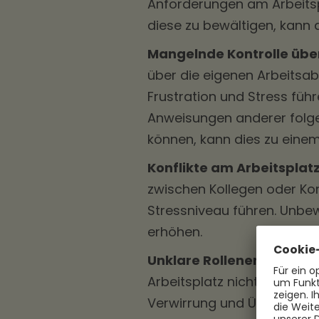
Anforderungen am Arbeitspl
diese zu bewältigen, kann d
Mangelnde Kontrolle über
über die eigenen Arbeitsa
Frustration und Stress füh
Anweisungen anderer folge
können, kann dies zu einem
Konflikte am Arbeitsplatz
zwischen Kollegen oder Ko
Stressniveau führen. Unbew
erhöhen.
Unklare Rollenerwartung
Arbeitsplatz nicht klar defi
Verwirrung und Überforderu