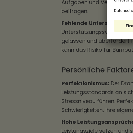
Aufgaben und Verantwortli
beitragen.
Fehlende Unterstützung 
Unterstützungssystem am A
gelassen und überfordert 
kann das Risiko für Burnou
Persönliche Faktor
Perfektionismus:
Der Dran
Leistungsstandards an sic
Stressniveau führen. Perfe
Schwierigkeiten, ihre eigen
Hohe Leistungsansprüche 
Leistungsziele setzen und 