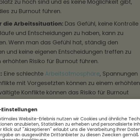
atz zu hoch sind und es keine Möglichkeit gibt,
ies zu Burnout führen.
 die Arbeitssituation:
Das Gefühl, keine Kontrolle
bläufe und Entscheidungen zu haben, kann zu
ren. Wenn man das Gefühl hat, ständig den
n und keine eigenen Entscheidungen treffen zu
 erhöhten Risiko für Burnout führen.
:
Eine schlechte
Arbeitsatmosphäre
, Spannungen
nflikte mit Vorgesetzten können zu einem erhöhten
ältigte Konflikte können das Risiko für Burnout
en:
Wenn die Erwartungen an die eigene Rolle am
niert sind oder sich häufig ändern, kann dies zu
ng führen. Das Gefühl, nicht zu wissen, welche