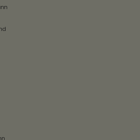
ann
und
nn