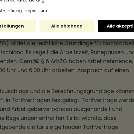
mmungen für Nachtzuschläge in
ZG) bildet die rechtliche Grundlage für Nachtarbei
schland. Es regelt die Arbeitszeit, Ruhepausen un
menden. Gemäß § 6 ArbZG haben Arbeitnehmende,
:00 Uhr und 6:00 Uhr arbeiten, Anspruch auf einen
tzuschlags und die Berechnungsgrundlage könne
ft in Tarifverträgen festgelegt. Tarifverträge werd
und Arbeitgeberverbänden ausgehandelt und
 Regelungen enthalten. Es ist wichtig, dass
gebende die für sie geltenden Tarifverträge