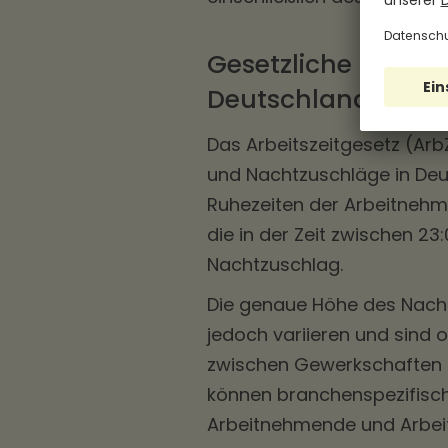
Gesetzliche Besti
Deutschland
Das Arbeitszeitgesetz (Arb
und Nachtzuschläge in Deut
Ruhezeiten der Arbeitneh
die in der Zeit zwischen 23
Nachtzuschlag.
Die genaue Höhe des Nach
jedoch variieren und sind o
zwischen Gewerkschaften 
können branchenspezifische
Arbeitnehmende und Arbeit