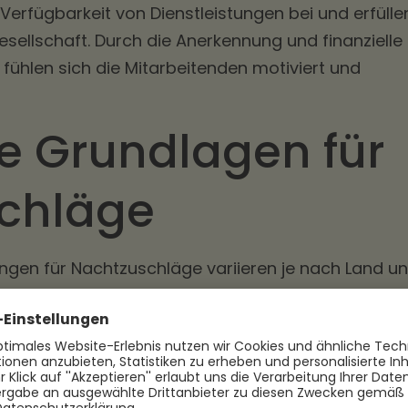
 Verfügbarkeit von Dienstleistungen bei und erfülle
Gesellschaft. Durch die Anerkennung und finanzielle
t fühlen sich die Mitarbeitenden motiviert und
e Grundlagen für
chläge
ngen für Nachtzuschläge variieren je nach Land u
nd Nachtzuschläge gesetzlich geregelt, um die
n zu schützen und faire Arbeitsbedingungen zu
Abschnitt werden wir uns genauer mit den
 für Nachtzuschläge in Deutschland befassen,
eitgesetzes (ArbZG) und der Tarifverträge.