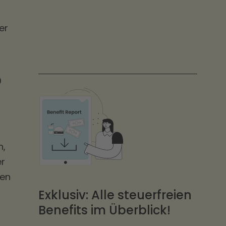
er
?
n,
er
den
Exklusiv: Alle steuerfreien
Benefits im Überblick!