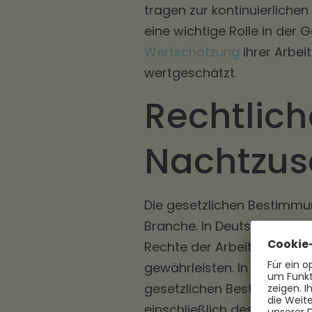
tragen zur kontinuierlichen
eine wichtige Rolle in der 
Wertschätzung
ihrer Arbei
wertgeschätzt.
Rechtlich
Nachtzus
Die gesetzlichen Bestimmu
Branche. In Deutschland si
Rechte der Arbeitnehmende
gewährleisten. In diesem 
gesetzlichen Bestimmungen
einschließlich des Arbeitsz