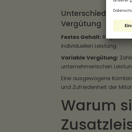
Unterschiede zwis
Vergütung
Festes Gehalt:
Regelmäßig
individuellen Leistung.
Variable Vergütung:
Zahlu
unternehmerischen Leistu
Eine ausgewogene Kombina
und Zufriedenheit der Mita
Warum s
Zusatzlei