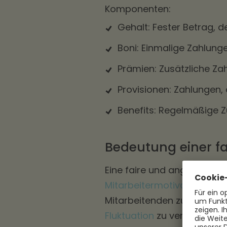
Komponenten:
Gehalt: Fester Betrag, d
Boni: Einmalige Zahlung
Prämien: Zusätzliche Zah
Provisionen: Zahlungen, 
Benefits: Regelmäßige Z
Bedeutung einer 
Eine faire und angemessen
Mitarbeitermotivation
und
Mitarbeitenden zu erhöhen,
Fluktuation
zu verringern.