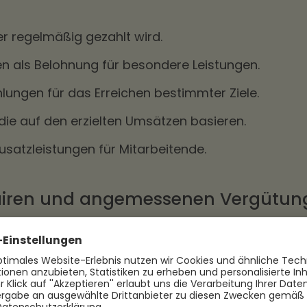
er regelmäßig gezahlt wird.
en als Belohnung für besondere Leistungen.
lungen für das Erreichen bestimmter Ziele.
die auf den erzielten Umsätzen basieren.
usatzleistungen für Mitarbeitende.
fairen und angemessenen Vergütun
e Vergütung ist entscheidend für die
-bindung
. Sie trägt dazu bei, die Zufriedenheit der
 ihre Loyalität zum Unternehmen zu stärken und di