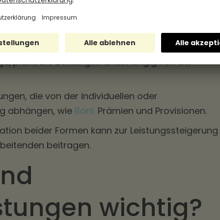
chen festem Gehalt und variabler
e, planbare Zahlungen unabhängig von der
ngen, die von der individuellen oder
ng abhängen, wie
Boni,
Prämien und Provisionen.
tion beider Formen kann zur Leistungssteigerung
rbeitenden beitragen.
ind
stungen wichtig?