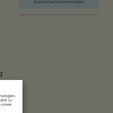
Kostenfrei herunterladen
g
e