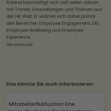
Roland beschäftigt sich seit vielen Jahren
Benefits entlasten das Haushaltsbudget Ihrer
mit Trends, Entwicklungen und Themen aus
Mitarbeitenden spürbar und sind somit ein
der HR Welt. Er widmet sich dabei primär
direkter Beitrag zu deren Financial Wellbeing.
den Bereichen
Employee Engagement
,
DEI
,
Employee Wellbeing und Employee
Experience.
Über diesen Autor
Das könnte Sie auch interessieren:
Mitarbeiterfluktuation: Eine