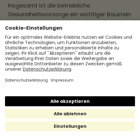
Insgesamt ist die betriebliche
Gesundheitsvorsorge ein wichtiger Baustein
für eine gesunde und produktive
Arbeitsumgebung
. Unternehmen, die die
Gesundheit ihrer Mitarbeiterinnen und
Mitarbeiter fördern, können langfristig von
einer gesunden und motivierten Belegschaft
profitieren. Durch die Implementierung
geeigneter Maßnahmen zur betrieblichen
Gesundheitsvorsorge können Unternehmen
eine positive Unternehmenskultur schaffen,
die das Wohlbefinden und die Zufriedenheit
der Beschäftigten stärkt. Die betriebliche
Gesundheitsvorsorge ist somit ein
zukunftsweisender Ansatz für eine gesunde
und nachhaltige Arbeitswelt.