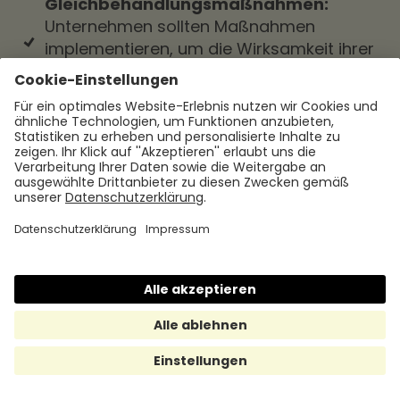
Gleichbehandlungsmaßnahmen:
Unternehmen sollten Maßnahmen
implementieren, um die Wirksamkeit ihrer
Gleichbehandlungspraktiken zu messen
und zu überwachen. Dies kann
beispielsweise durch die regelmäßige
Erhebung von
Mitarbeiterfeedback
, die
Analyse von Personalstatistiken oder die
Durchführung von
Mitarbeiterbefragungen erfolgen. Durch
die Überwachung von
Gleichbehandlungsmaßnahmen können
Unternehmen potenzielle Probleme
identifizieren und gezielte
Verbesserungen vornehmen.
Die Umsetzung dieser Best Practices
erfordert ein Engagement auf allen Ebenen