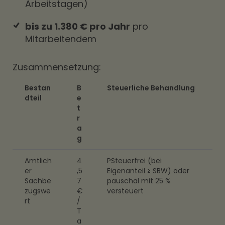
Arbeitstagen)
bis zu 1.380 € pro Jahr
pro
Mitarbeitendem
Zusammensetzung:
Bestan
B
Steuerliche Behandlung
dteil
e
t
r
a
g
Amtlich
4
PSteuerfrei (bei
er
,5
Eigenanteil ≥ SBW) oder
Sachbe
7
pauschal mit 25 %
zugswe
€
versteuert
rt
/
T
a