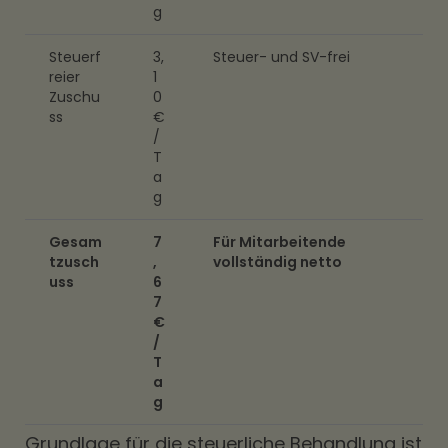
g
Steuerf
3,
Steuer- und SV-frei
reier
1
Zuschu
0
ss
€
/
T
a
g
Gesam
7
Für Mitarbeitende
tzusch
,
vollständig netto
uss
6
7
€
/
T
a
g
Grundlage für die steuerliche Behandlung ist