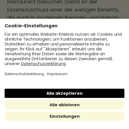
Restaurant besuchen. Damit ist der
Essenszuschuss einer der wenigen Benefits,
die auch in modernen Remote- und Hybrid-
Arbeitsmodellen vollständig funktionieren.
Essenszuschuss umsetzen:
Diese Modelle gibt es für
Arbeitgeber
Unternehmen können den Essenszuschuss
auf unterschiedliche Weise umsetzen – von
klassischen Kantinenlösungen über
Papieressensmarken bis hin zu digitalen
Essensmarken per App. Welche Variante
sinnvoll ist, hängt vor allem von
Unternehmensgröße, Verwaltungsaufwand