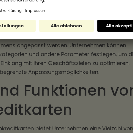
Dies erleichtert die Überwachung der finanziellen
ng der geschäftlichen Ausgaben. Private Kreditkar
zte oder keine Berichterstattungsfunktionen.
g:
Firmenkreditkarten können individuell an die
ehmens angepasst werden. Unternehmen können
ategorien und andere Parameter festlegen, um d
inklang mit ihren Geschäftszielen zu optimieren.
en begrenzte Anpassungsmöglichkeiten.
und Funktionen vo
editkarten
kreditkarten bietet Unternehmen eine Vielzahl vo