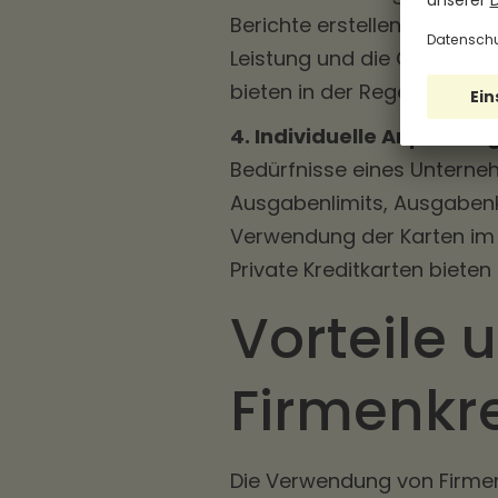
Berichte erstellen können. 
Leistung und die Optimieru
bieten in der Regel begren
4. Individuelle Anpassun
Bedürfnisse eines Untern
Ausgabenlimits, Ausgabenk
Verwendung der Karten im E
Private Kreditkarten biet
Vorteile 
Firmenkr
Die Verwendung von Firmen