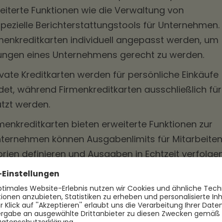
weiterte Funktionen wie die Verwaltung von
ezielle Berichterstattungstools für Unternehmen.
menkreditkarten individuell angepasst werden, um
ungen eines Unternehmens gerecht zu werden.
ivate Kreditkarten werden für persönliche Einkäufe
et, während Firmenkreditkarten ausschließlich für
tzt werden.
menkreditkarten bieten erweiterte Funktionen zur
nternehmen können Ausgabenlimits für Mitarbeite
ien definieren und Ausgaben in Echtzeit verfolgen
 in der Regel keine spezifischen Funktionen zur
 Analyse:
Firmenkreditkarten bieten umfangreiche
mit denen Unternehmen Ausgaben analysieren und