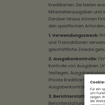
Kreditkarten. Sie bieten er
Mitarbeiterausgaben und sp
Darüber hinaus können Fir
den spezifischen Anforder
1. Verwendungszweck:
Pr
und Transaktionen verwend
geschäftliche Zwecke genu
2. Ausgabenkontrolle:
Fir
Kontrolle von Ausgaben. U
festlegen, Ausgabenkategor
Private Kreditkarten bieten
Ausgabenkontrolle.
3. Berichterstattung und
Berichterstattungstools, 