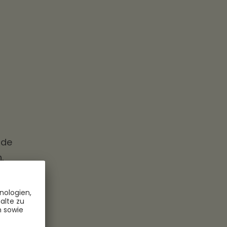
nde
.