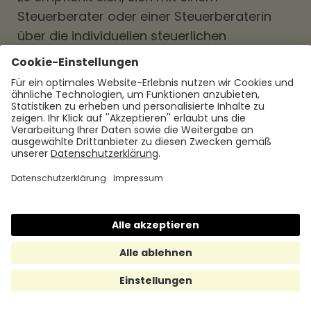
Steuerberater oder einer Steuerberaterin
über die individuellen steuerlichen
Auswirkungen des Weihnachtsgeldes zu
beraten.
Abschließend lässt sich sagen, dass das
Weihnachtsgeld eine wertvolle
Zusatzleistung
für Arbeitnehmende ist und
eine besondere Bedeutung in der
Weihnachtszeit hat. Es ist ein Zeichen der
Anerkennung für die geleistete Arbeit und
kann die Freude und das Wohlbefinden der
Mitarbeitende steigern.