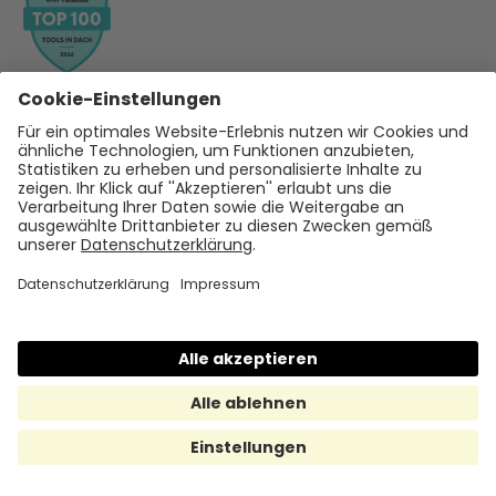
Hilfe & Support
Help Center
support@hrmony.de
Vertrieb kontaktieren
+49 30 567 950 39
hallo@hrmony.de
Karriere bei Hrmony
jobs@hrmony.de
Produkte