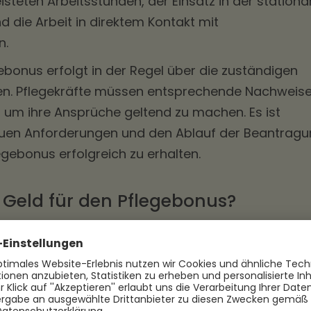
steten Arbeitsstunden, der Einsatz in der stationä
 die Arbeit in direktem Kontakt mit
n.
bonus erfolgt in der Regel über die zuständigen
en. Pflegekräfte müssen entsprechende Nachweis
 um ihre Ansprüche geltend zu machen. Es ist
nauen Anforderungen und den Ablauf der Beantrag
egebonus erfolgreich zu erhalten.
eld für den Pflegebonus?
 den Pflegebonus werden in der Regel von den
reitgestellt. Je nach Land und Bundesland können
die Finanzierung des Pflegebonus herangezogen
 die finanziellen Mittel ausreichend sind, um die