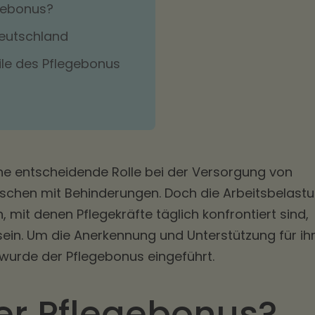
egebonus?
Deutschland
ile des Pflegebonus
ine entscheidende Rolle bei der Versorgung von
chen mit Behinderungen. Doch die Arbeitsbelast
 mit denen Pflegekräfte täglich konfrontiert sind,
ein. Um die Anerkennung und Unterstützung für ih
, wurde der Pflegebonus eingeführt.
er Pflegebonus?