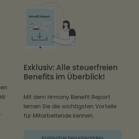
Exklusiv: Alle steuerfreien
Benefits im Überblick!
hen
iz
Mit dem Hrmony Benefit Report
lernen Sie die wichtigsten Vorteile
r
für Mitarbeitende kennen.
Kostenfrei herunterladen