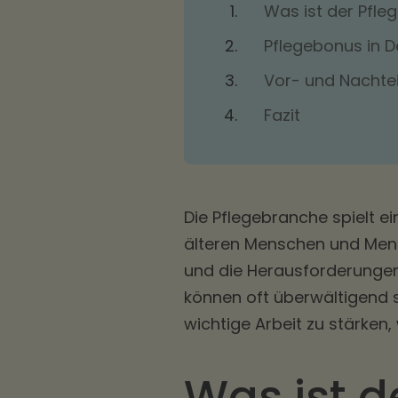
Was ist der Pfl
Pflegebonus in 
Vor- und Nachte
Fazit
Die Pflegebranche spielt e
älteren Menschen und Mens
und die Herausforderungen,
können oft überwältigend s
wichtige Arbeit zu stärken
Was ist d