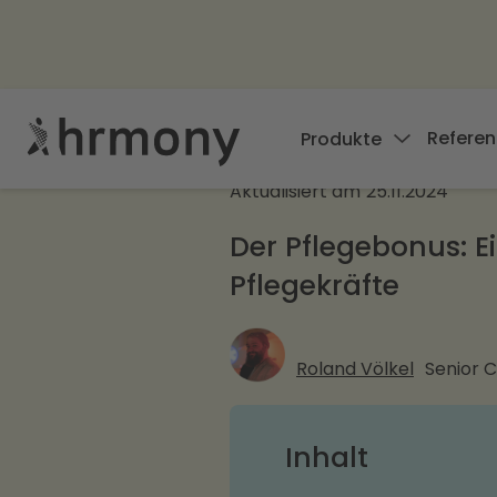
Referen
Produkte
Aktualisiert am
25.11.2024
Der Pflegebonus: Ei
Pflegekräfte
Roland Völkel
Senior 
Inhalt