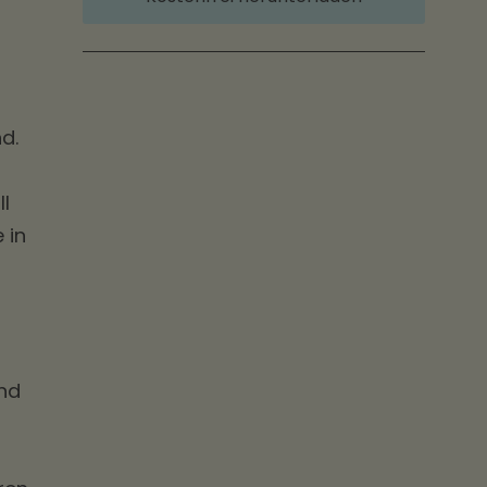
d.
ll
 in
nd