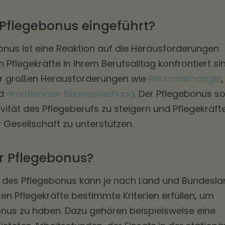
flegebonus eingeführt?
onus ist eine Reaktion auf die Herausforderungen
Pflegekräfte in ihrem Berufsalltag konfrontiert sin
or großen Herausforderungen wie
Personalmangel
,
nd
emotionaler Beanspruchung
. Der Pflegebonus so
ivität des Pflegeberufs zu steigern und Pflegekräfte
 Gesellschaft zu unterstützen.
er Pflegebonus?
 des Pflegebonus kann je nach Land und Bundesla
sen Pflegekräfte bestimmte Kriterien erfüllen, um
nus zu haben. Dazu gehören beispielsweise eine