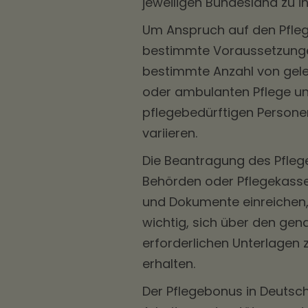
jeweiligen Bundesland zu i
Um Anspruch auf den Pfleg
bestimmte Voraussetzungen
bestimmte Anzahl von gelei
oder ambulanten Pflege und
pflegebedürftigen Persone
variieren.
Die Beantragung des Pflege
Behörden oder Pflegekass
und Dokumente einreichen,
wichtig, sich über den ge
erforderlichen Unterlagen 
erhalten.
Der Pflegebonus in Deutschl