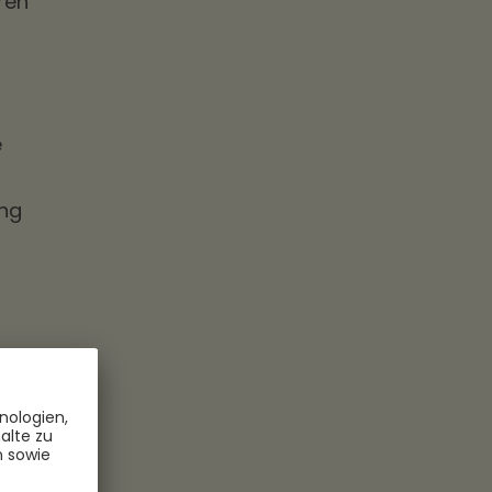
ren
e
ung