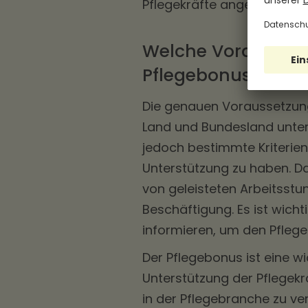
Pflegekräfte angemessen zu
Welche Voraussetz
Pflegebonus zu er
Die genauen Voraussetzung
Land und Bundesland unters
jedoch bestimmte Kriterien 
Unterstützung zu haben. D
von geleisteten Arbeitsstun
Beschäftigung. Es ist wich
informieren, um den Pflege
Der Pflegebonus ist eine 
Unterstützung der Pflegekrä
in der Pflegebranche zu ver