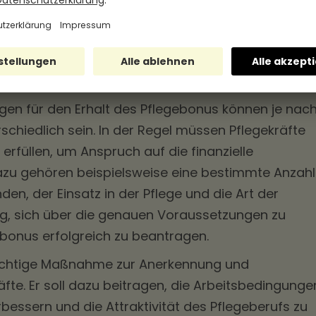
 unterstützen und ihre harte Arbeit zu honorieren
ungen müssen erfüllt sein, um den
halten?
en für den Erhalt des Pflegebonus können je nac
chiedlich sein. In der Regel müssen Pflegekräfte
erfüllen, um Anspruch auf die finanzielle
azu gehören beispielsweise eine bestimmte Anzahl
den, der Einsatz in der Pflege und die Art der
tig, sich über die genauen Voraussetzungen zu
bonus erfolgreich zu beantragen.
wichtige Maßnahme zur Anerkennung und
fte. Er soll dazu beitragen, die Arbeitsbedingunge
bessern und die Attraktivität des Pflegeberufs zu