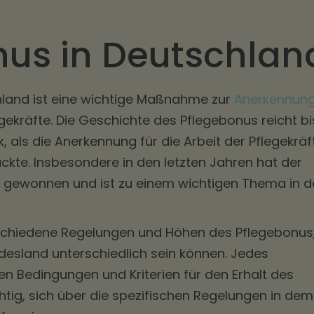
nus in Deutschlan
hland ist eine wichtige Maßnahme zur
Anerkennun
gekräfte. Die Geschichte des Pflegebonus reicht bi
, als die Anerkennung für die Arbeit der Pflegekräf
kte. Insbesondere in den letzten Jahren hat der
 gewonnen und ist zu einem wichtigen Thema in d
rschiedene Regelungen und Höhen des Pflegebonus
desland unterschiedlich sein können. Jedes
n Bedingungen und Kriterien für den Erhalt des
chtig, sich über die spezifischen Regelungen in dem