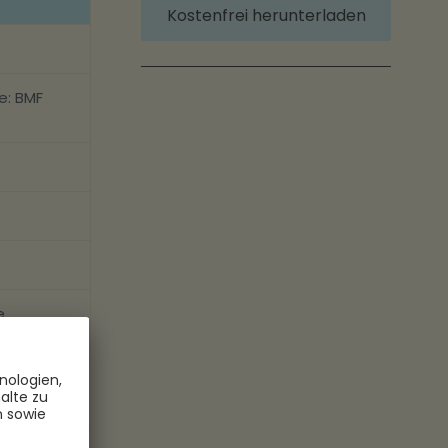
Kostenfrei herunterladen
e: BMF
e