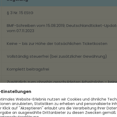
§ 3 Nr. 15 EStG
BMF-Schreiben vom 15.08.2019; Deutschlandticket-Updat
vom 07.11.2023
Keine – bis zur Höhe der tatsächlichen Ticketkosten
Vollständig steuerfrei (bei zusätzlicher Gewährung)
Komplett beitragsfrei
Zusätzlich zum ohnehin geschuldeten Arbeitslohn – kein
Gehaltsumwandlung
Anrechnung 1:1 nach § 3 Nr. 15 Satz 3 EStG