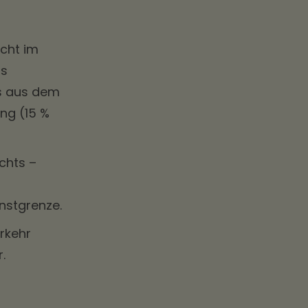
icht im
as
ss aus dem
ng (15 %
chts –
nstgrenze.
rkehr
.