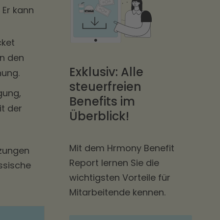
 Er kann
cket
en den
Exklusiv: Alle
nung.
steuerfreien
ügung,
Benefits im
t der
Überblick!
Mit dem Hrmony Benefit
tzungen
Report lernen Sie die
assische
wichtigsten Vorteile für
Mitarbeitende kennen.