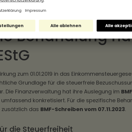
Eintragung in Zeile 17
che Behandlung n
 EStG
Wirkung zum 01.01.2019 in das Einkommensteuergese
echtliche Grundlage für die steuerfreie Bezuschuss
r. Die Finanzverwaltung hat ihre Auslegung im
BMF
umfassend konkretisiert. Für die spezifische Beh
t zusätzlich das
BMF-Schreiben vom 07.11.2023
.
r die Steuerfreiheit