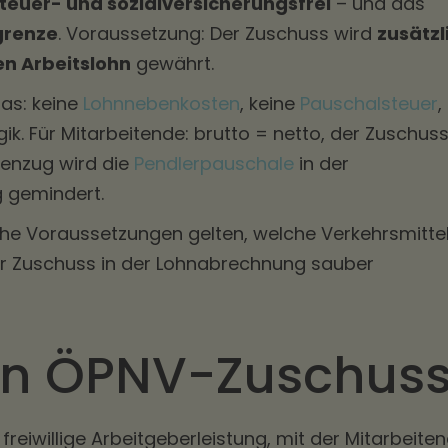
steuer- und sozialversicherungsfrei
– und das
grenze
. Voraussetzung: Der Zuschuss wird
zusätzl
n Arbeitslohn
gewährt.
as: keine
Lohnnebenkosten
, keine
Pauschalsteuer
,
k. Für Mitarbeitende: brutto = netto, der Zuschus
enzug wird die
Pendlerpauschale
in der
 gemindert.
lche Voraussetzungen gelten, welche Verkehrsmitte
er Zuschuss in der Lohnabrechnung sauber
ein ÖPNV-Zuschus
freiwillige Arbeitgeberleistung, mit der Mitarbeite