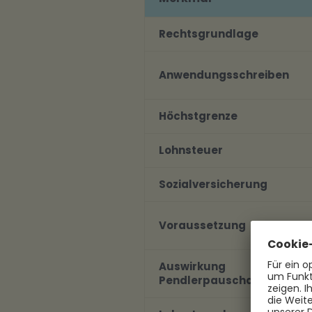
Rechtsgrundlage
Anwendungsschreiben
Höchstgrenze
Lohnsteuer
Sozialversicherung
Voraussetzung
Auswirkung
Pendlerpauschale