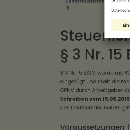
Lohnsteuerbescheinigun
g
Steuerli
§ 3 Nr. 15
§ 3 Nr. 15 EStG wurde mit 
eingefügt und stellt die r
ÖPNV durch Arbeitgeber da
Schreiben vom 15.08.2019
des Deutschlandtickets gil
Voraussetzungen fü