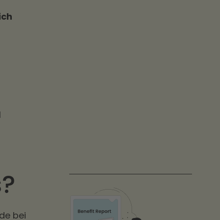
ich
s
l
s?
nde bei