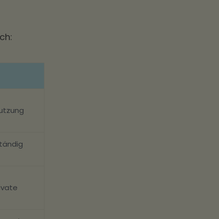
ch:
Nutzung
ständig
ivate