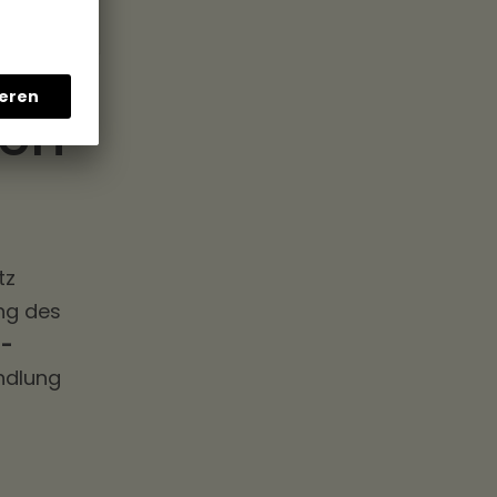
ach
tz
ung des
-
andlung