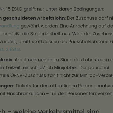
Nr. 15 EStG greift nur unter klaren Bedingungen:
n geschuldeten Arbeitslohn
: Der Zuschuss darf n
andlung
gewährt werden. Eine Anrechnung auf d
 schließt die Steuerfreiheit aus. Wird der Zuschu
ndelt, greift stattdessen die Pauschalversteueru
s. 2 EStG
.
kreis
: Arbeitnehmende im Sinne des Lohnsteuerre
in Teilzeit, einschließlich Minijobber. Der pauschal
freie ÖPNV-Zuschuss zählt nicht zur Minijob-Verdie
ungen
: Tickets für den öffentlichen Personennahve
 mit Einschränkungen – für den Personenfernverkehr
 – welche Verkehrsmittel sind