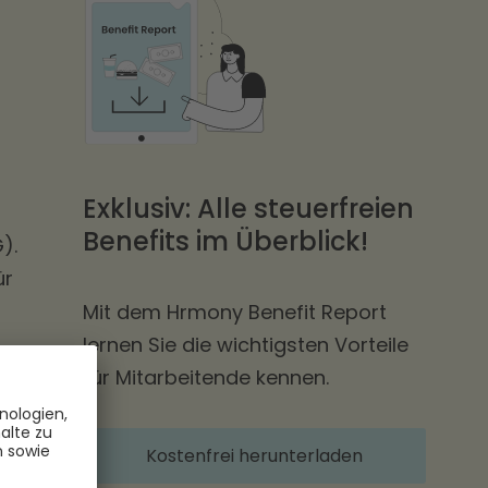
Exklusiv: Alle steuerfreien
Benefits im Überblick!
).
ür
Mit dem Hrmony Benefit Report
lernen Sie die wichtigsten Vorteile
für Mitarbeitende kennen.
Kostenfrei herunterladen