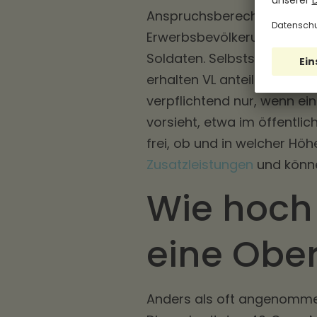
Anspruchsberechtigt ist p
Erwerbsbevölkerung: Arbei
Soldaten. Selbstständige 
erhalten VL anteilig. Für Sie
verpflichtend nur, wenn ein
vorsieht, etwa im öffentli
frei, ob und in welcher Höh
Zusatzleistungen
und könne
Wie hoch 
eine Obe
Anders als oft angenommen