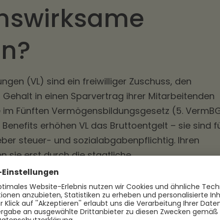
nswirksame
en?
en (VL) sind ein freiwilliger Zuschuss, den
 Gehalt in einen Sparvertrag ihrer Mitarbeitenden
sie im Fünften Vermögensbildungsgesetz (5. VermBG
e Benefits erhöhen VL das Bruttoentgelt – sie sind f
ber steuer- und sozialabgabenpflichtig. Ihren
 sie erst durch die staatliche
Anspruch auf VL?