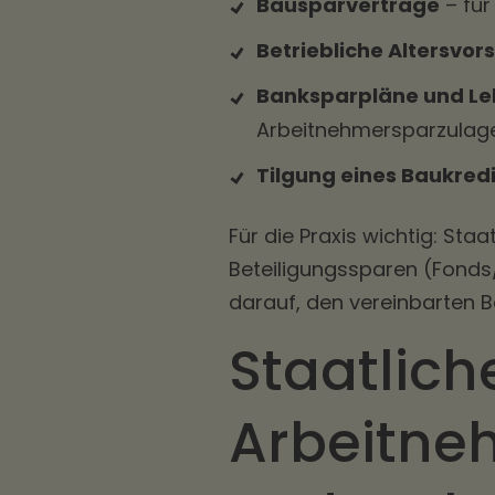
Bausparverträge
– für
Betriebliche Altersvor
Banksparpläne und Le
Arbeitnehmersparzulage
Tilgung eines Baukredi
Für die Praxis wichtig: St
Beteiligungssparen (Fonds/
darauf, den vereinbarten B
Staatlich
Arbeitne