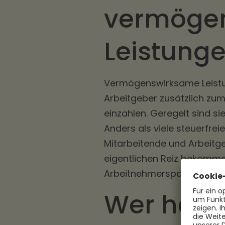
vermöge
Leistung
Vermögenswirksame Leistung
Arbeitgeber zusätzlich zum
einzahlen. Geregelt sind 
Anders als viele steuerfrei
Mitarbeitende und Arbeitge
eigentlichen Reiz bekommen
Arbeitnehmersparzulage.
Wer hat 