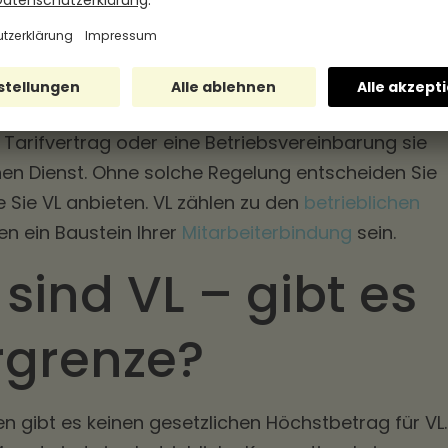
raktisch die gesamte abhängig beschäftigte
tnehmende, Auszubildende, Beamte, Richter und
und Rentner sind ausgenommen, Teilzeitkräfte
 als Arbeitgeber gilt: VL sind eine freiwillige Leistung
 Tarifvertrag oder eine Betriebsvereinbarung sie
chen Dienst. Ohne solche Regelung entscheiden Sie
e Sie VL anbieten. VL zählen zu den
betrieblichen
n ein Baustein Ihrer
Mitarbeiterbindung
sein.
sind VL – gibt es
rgrenze?
 gibt es keinen gesetzlichen Höchstbetrag für VL.