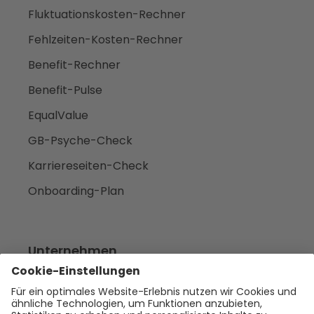
Fluktuationskosten-Rechner
Fehlzeiten-Kosten-Rechner
Benefit-Rechner
Benefit-Pulse
EqualValue
GB-Psyche-Check
Karriereseiten-Check
Onboarding-Plan
Unternehmen
Empfehlen
Über uns