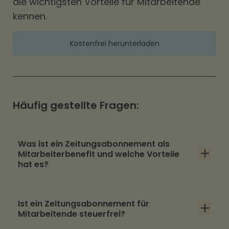
die wichtigsten Vorteile für Mitarbeitende
kennen.
Kostenfrei herunterladen
Häufig gestellte Fragen:
Was ist ein Zeitungsabonnement als
Mitarbeiterbenefit und welche Vorteile
hat es?
Ein Zeitungsabonnement als
Ist ein Zeitungsabonnement für
Mitarbeiterbenefit ist eine Zusatzleistung, bei
Mitarbeitende steuerfrei?
der der Arbeitgeber die Kosten für ein Abo