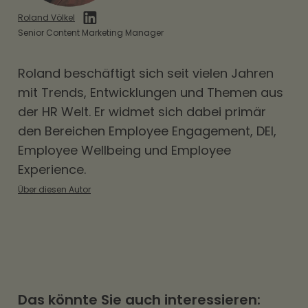
Hrmony Mobilität, wie die Abwicklung erfolgt
Roland Völkel
und dass es sich um eine freiwillige Leistung
Senior Content Marketing Manager
handelt. Das sorgt für Transparenz und
Roland beschäftigt sich seit vielen Jahren
rechtliche Absicherung – und Hrmony stellt
mit Trends, Entwicklungen und Themen aus
seinen Partnern dafür passende
der HR Welt. Er widmet sich dabei primär
Musterformulierungen zur Verfügung.
den Bereichen
Employee Engagement
,
DEI
,
Employee Wellbeing und Employee
Experience.
Über diesen Autor
Das könnte Sie auch interessieren: