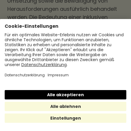
Umsetzung sowie die Bewältigung von
Herausforderungen ausführlich behandelt
werden. Die Bedeutung einer inklusiven
Unternehmenskultur, geschulten
Führungskräften und gezielten
Rekrutierungspraktiken wird ebenso betont
wie die Notwendigkeit, Vorurteile und
Diskriminierung aktiv anzugehen.
Darüber hinaus wird die Messung des
Erfolgs von DEI-Initiativen als
entscheidender Schritt zur Bewertung des
Fortschritts und zur Identifizierung von
Verbesserungsmöglichkeiten
hervorgehoben. Die Verwendung von DEI-
Metriken und die Einbindung von
Feedbackmechanismen werden als