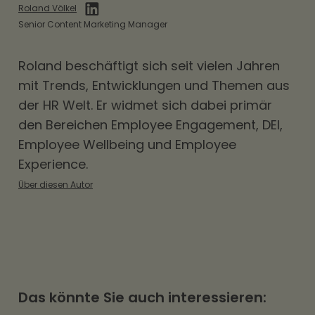
Restaurants, Namen aller bewirteten
Roland Völkel
Personen (inkl. des Gastgebers), konkreter
Senior Content Marketing Manager
Anlass des Geschäftsessens (z.B.
Roland beschäftigt sich seit vielen Jahren
"Besprechung Projekt X"), Höhe der
mit Trends, Entwicklungen und Themen aus
Aufwendungen
der HR Welt. Er widmet sich dabei primär
den Bereichen
Employee Engagement
,
DEI
,
Employee Wellbeing und Employee
Experience.
Über diesen Autor
Das könnte Sie auch interessieren: