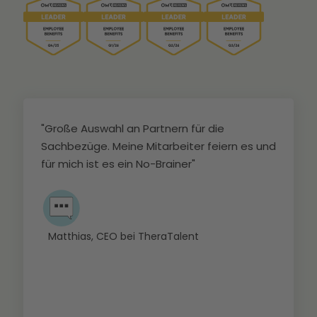
ße Auswahl an Partnern für die
„Die Auswahl
hbezüge. Meine Mitarbeiter feiern es und
und deckt ei
mich ist es ein No-Brainer"
für jeden etw
Plattform seh
administrati
reduziert.“
tthias, CEO bei TheraTalent
Verena Hof
SeeTickets