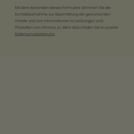
Mit dem Absenden dieses Formulars stimmen Sie der
Kontaktaufnahme zur Übermittlung der gewünschten
Inhalte und von Informationen zu Leistungen und
Produkten von Hrmony zu. Mehr dazu finden Sie in unserer
Datenschutzerklärung.
Sie fragen, wir antworten
Was ist der steuerfreie Sachbezug?
Der steuerfreie Sachbezug ist ein steuerlicher
Vorteil, der es Unternehmen ermöglicht, ihren
Wie hoch ist die Freigrenze beim Hrmony
Sachbezug?
Mitarbeitenden Sachleistungen bis zu einem
Wert von 50 € pro Monat steuerfrei