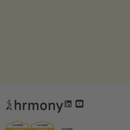
Rechtlicher Hinweis:
Die Inhalte auf dieser Website stellen keine Rechts- oder
Steuerberatung dar. Sie dienen ausschließlich allgemeinen
Informationszwecken
und ersetzen nicht die Beratung durch eine qualifizierte Rechts-
oder Steuerberatung.