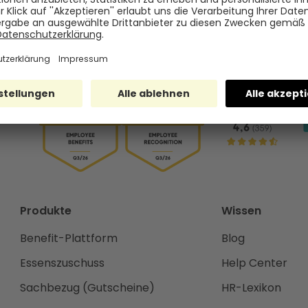
Produkte
Wissen
Benefit-Plattform
Blog
Essenszuschuss
Help Center
Sachbezug (Gutscheine)
HR-Lexikon