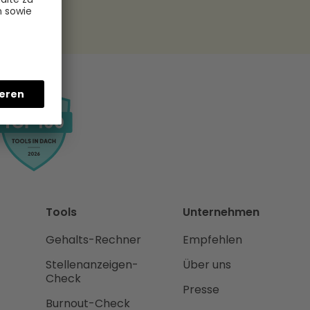
Tools
Unternehmen
Gehalts-Rechner
Empfehlen
Stellenanzeigen-
Über uns
Check
Presse
Burnout-Check