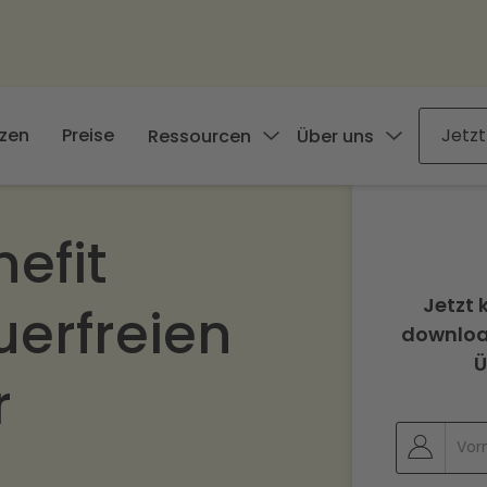
zen
Preise
Jetzt
Ressourcen
Über uns
efit
Jetzt 
uerfreien
download
Ü
r