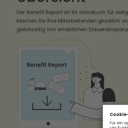
Der Benefit Report ist Ihr Handbuch für zei
Machen Sie Ihre Mitarbeitenden glücklich und
gleichzeitig von erheblichen Steuereinspar