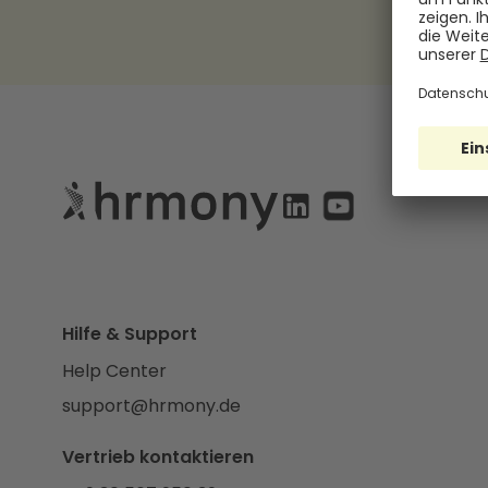
Hilfe & Support
Help Center
support@hrmony.de
Vertrieb kontaktieren