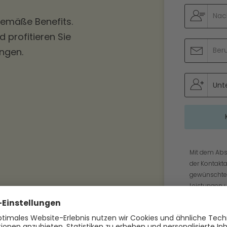
tgemäße Benefits.
 profitieren Sie
ungen.
Mit dem Abs
der Kontakt
gewünschten
Leistungen 
dazu finden 