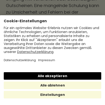
Gutscheinen. Eine mangelnde Schulung kann
zu Unsicherheit und Fehlern bei der
Verwendung der Essensgutscheine führen.
Durch das Vermeiden dieser Fehler können
Unternehmen sicherstellen, dass die
Essensgutscheine für Mitarbeitende effektiv
genutzt werden und den gewünschten
Nutzen bringen. Es ist wichtig, die
Verwendung der Gutscheine regelmäßig zu
überprüfen und bei Bedarf Anpassungen
vorzunehmen, um sicherzustellen, dass sie
einen positiven Einfluss auf das
Unternehmen und die Mitarbeitende haben.
Beliebte Alternativen zum