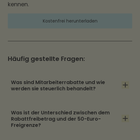
kennen.
Kostenfrei herunterladen
Häufig gestellte Fragen:
Was sind Mitarbeiterrabatte und wie
werden sie steuerlich behandelt?
Mitarbeiterrabatte (oder Personalrabatte)
Was ist der Unterschied zwischen dem
sind Vergünstigungen, die Unternehmen ihren
Rabattfreibetrag und der 50-Euro-
Mitarbeitenden auf eigene Waren oder
Freigrenze?
Dienstleistungen gewähren. Steuerlich sind