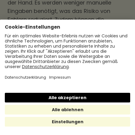
der Hand. Es werden weniger manuelle
Eingaben benötigt, was das Risiko von
Fehlern reduziert. Zudem können die
Spesenabrechnungen schneller bearbeitet
werden, da die Daten bereits digital
vorliegen. Unternehmen können auch von
einer verbesserten Datenverwaltung und -
analyse profitieren, da alle Spesendaten
zentral erfasst und archiviert werden.
Bei der Auswahl eines geeigneten
Spesenabrechnungssystems sollten
Unternehmen darauf achten, dass es den
individuellen Anforderungen und Richtlinien
entspricht. Es sollte benutzerfreundlich sein
und eine nahtlose Integration in die
bestehenden Unternehmensprozesse