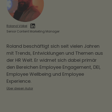
dass die Werte des Unternehmens nicht nur
leben. Es geht darum, eine Kultur zu schaffen,
auf dem Papier stehen. Flexible Benefits von
in der jeder Einzelne seinen Beitrag zum
Hrmony, wie der Hrmony Sachbezug oder der
großen Ganzen erkennt und wertgeschätzt
Hrmony Essenszuschuss, unterstreichen einen
Roland Völkel
wird.
Purpose, der auf individuelle Bedürfnisse und
Senior Content Marketing Manager
Wertschätzung setzt. Angebote wie Hrmony
Roland beschäftigt sich seit vielen Jahren
Mobilität oder dem Hrmony Internetzuschuss
mit Trends, Entwicklungen und Themen aus
unterstützen aktiv einen Purpose, der auf
der HR Welt. Er widmet sich dabei primär
Nachhaltigkeit und persönliches Wachstum
den Bereichen
Employee Engagement
,
DEI
,
ausgerichtet ist.
Employee Wellbeing und Employee
Experience.
Über diesen Autor