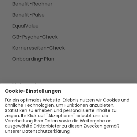
Benefit-Rechner
Benefit-Pulse
EqualValue
GB-Psyche-Check
Karriereseiten-Check
Onboarding-Plan
Unternehmen
Empfehlen
Über uns
Presse
Karriere