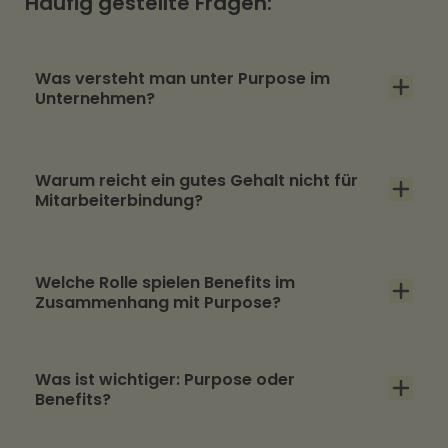
Häufig gestellte Fragen:
Was versteht man unter Purpose im
Unternehmen?
Purpose beschreibt den übergeordneten Sinn
Warum reicht ein gutes Gehalt nicht für
und die Mission eines Unternehmens – über
Mitarbeiterbindung?
wirtschaftliche Ziele hinaus.
Weil Bindung nicht nur rational, sondern auch
Welche Rolle spielen Benefits im
emotional entsteht. Sinn, Werte und
Zusammenhang mit Purpose?
Unternehmenskultur spielen eine
entscheidende Rolle.
Benefits machen Unternehmenskultur im
Was ist wichtiger: Purpose oder
Alltag erlebbar. Konkrete Beispiele: wie
Benefits?
Benefits Fluktuation konkret reduzieren.