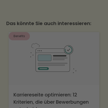
wie kununu.
Karriereseite mit Gehalt und Benefits, ein
kurzes Bewerbungsformular und eine schnelle
erste Rückmeldung.
Das könnte Sie auch interessieren:
Benefits
Karriereseite optimieren: 12
Kriterien, die über Bewerbungen