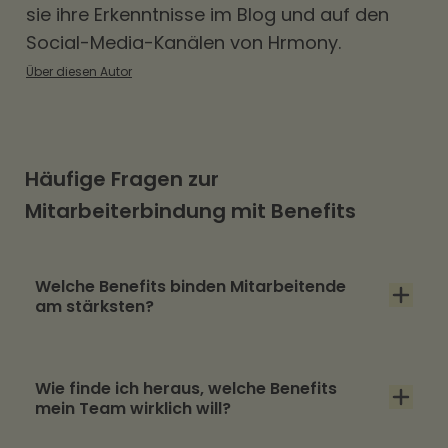
sie ihre Erkenntnisse im Blog und auf den
Social-Media-Kanälen von Hrmony.
Über diesen Autor
Häufige Fragen zur
Mitarbeiterbindung mit Benefits
Welche Benefits binden Mitarbeitende
am stärksten?
Am stärksten binden die Benefits, die im Alltag
Wie finde ich heraus, welche Benefits
tatsächlich genutzt werden. Besonders
mein Team wirklich will?
wirksam sind Essenszuschuss, 50-€-