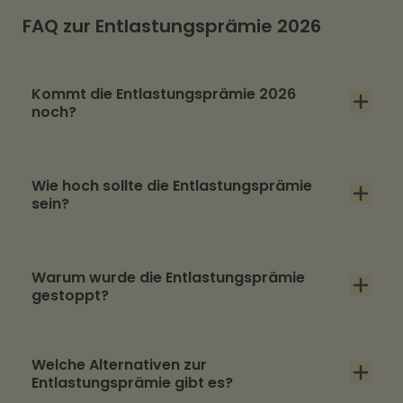
FAQ zur Entlastungsprämie 2026
Kommt die Entlastungsprämie 2026
noch?
Aktuell nicht. Union und SPD haben im
Wie hoch sollte die Entlastungsprämie
Koalitionsausschuss vom 12. Mai 2026
sein?
beschlossen, die geplante Sonderzahlung
nicht weiterzuverfolgen.
Geplant war eine freiwillige steuer- und
Warum wurde die Entlastungsprämie
sozialabgabenfreie Sonderzahlung von bis zu
gestoppt?
1.000 Euro pro Mitarbeitendem.
Kritisiert wurden vor allem hohe
Welche Alternativen zur
Steuerausfälle von rund 2,8 Milliarden Euro,
Entlastungsprämie gibt es?
fehlende Gegenfinanzierung sowie