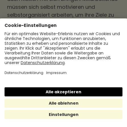
müssen sich selbst motivieren und
selbstorganisiert arbeiten, um ihre Ziele zu
erreichen. Es ist wichtig, dass Unternehmen
ihre Mitarbeitenden weiterhin unterstützen,
indem sie klare Ziele und Erwartungen
setzen und ihnen Entwicklungsmöglichkeiten
bieten.
Insgesamt hat das hybride Arbeiten das
Potenzial, die Arbeitswelt zu verändern und
neue Möglichkeiten zu schaffen. Es ist
wichtig, dass Unternehmen und
Mitarbeitende sich auf diese Veränderungen
einstellen und die Chancen des hybriden
Arbeitens nutzen.
Tipps und Empfehlungen für