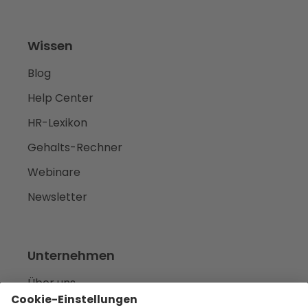
Wissen
Blog
Help Center
HR-Lexikon
Gehalts-Rechner
Webinare
Newsletter
Unternehmen
Über uns
Karriere
we‘re hiring