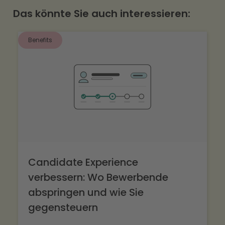
gemeinsam mit Ihnen die optimale Lösung zu
Das könnte Sie auch interessieren:
identifizieren. Vereinbaren Sie einfach einen
Termin über den Button in der Navigation.
Benefits
Candidate Experience
verbessern: Wo Bewerbende
abspringen und wie Sie
gegensteuern