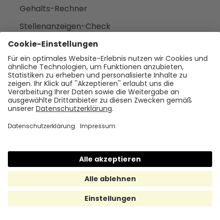
Gehalts-Rechner
Stellenanzeigen-Check
Burnout-Check
Benefit-Kommunikation
AI Act HR-Check
Fluktuationskosten-Rechner
Fehlzeiten-Kosten-Rechner
Benefit-Rechner
Benefit-Pulse
EqualValue
GB-Psyche-Check
Karriereseiten-Check