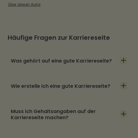
Über diesen Autor
Häufige Fragen zur Karriereseite
Was gehört auf eine gute Karriereseite?
Eine Gehaltsspanne, konkret benannte
Wie erstelle ich eine gute Karriereseite?
Benefits, ein klares Arbeitgeber-Versprechen,
authentische Einblicke, ein kurzer
Beginnen Sie mit den Pflichtthemen und dem
Bewerbungsweg und eine echte
Muss ich Gehaltsangaben auf der
Bewerbungsweg, danach folgen Inhalt und
Ansprechperson. Der Karriereseiten-Check
Karriereseite machen?
Technik. Wichtiger als das Design ist, dass
prüft diese Punkte anhand von zwölf Kriterien.
Bewerbende schnell finden, was sie suchen:
Mit der Umsetzung der EU-