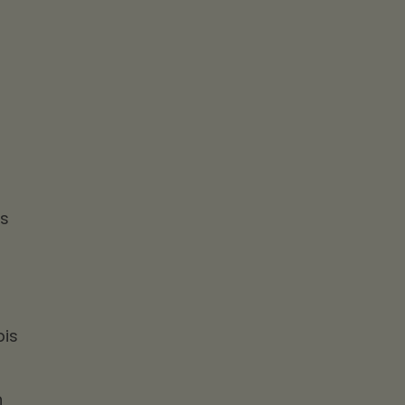
is
bis
n