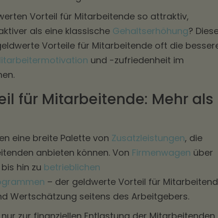
ten Vorteil für Mitarbeitende so attraktiv,
ktiver als eine klassische
Gehaltserhöhung
? Dies
eldwerte Vorteile für Mitarbeitende oft die besser
itarbeitermotivation
und -zufriedenheit im
nen.
il für Mitarbeitende: Mehr als
n eine breite Palette von
Zusatzleistungen
, die
eitenden anbieten können. Von
Firmenwagen
über
 bis hin zu
betrieblichen
rogrammen
– der geldwerte Vorteil für Mitarbeiten
nd Wertschätzung seitens des Arbeitgebers.
nur zur finanziellen Entlastung der Mitarbeitenden