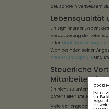
bei, sondern verbessern au
Lebensqualität
Ein signifikanter Aspekt des
Verbesserung der Lebensqu
oder
Kinderbetreuungszus
Wohlbefinden seiner Angest
Arbeitsatmosphäre
und ste
Steuerliche Vort
Mitarbeitende
Ein nicht zu unterschätzen
potenziellen steuerlichen Vo
Viele der angebotenen
Ben