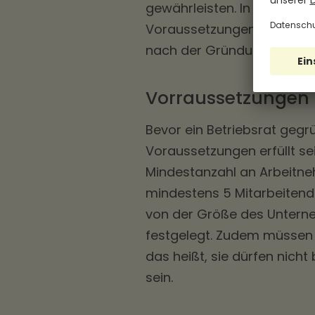
gewährleisten. In diesem 
Voraussetzungen, dem Grü
nach der Gründung eines B
Vorraussetzungen f
Bevor ein Betriebsrat geg
Voraussetzungen erfüllt se
Mindestanzahl an Arbeitne
mindestens 5 Mitarbeitend
von der Größe des Untern
festgelegt. Zudem müssen 
das heißt, sie dürfen nicht 
sein.