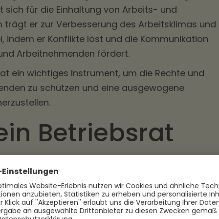
sich für die Einhaltung von Arbeits- und
 trägt er zur Verbesserung des Arbeitsklimas und
i, indem er Konflikte löst und die Kommunikation
und Arbeitnehmenden fördert.
rat ein wichtiges Instrument, um die Rechte und
menden zu schützen und eine ausgewogene
erzustellen.
ein Betriebsrat
t
rats ist ein wichtiger Schritt, um die Interessen d
eten und die Mitbestimmung im Unternehmen zu