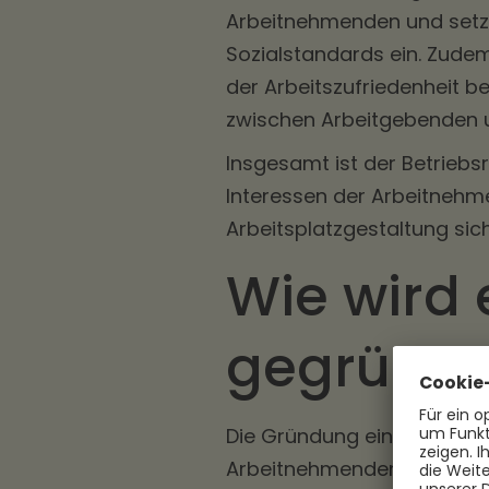
Arbeitnehmenden und setzt 
Sozialstandards ein. Zudem
der Arbeitszufriedenheit be
zwischen Arbeitgebenden 
Insgesamt ist der Betriebs
Interessen der Arbeitneh
Arbeitsplatzgestaltung sich
Wie wird 
gegründe
Die Gründung eines Betriebs
Arbeitnehmenden zu vertr