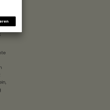
s
mte
m
z
in,
g