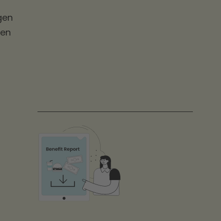
gen
len