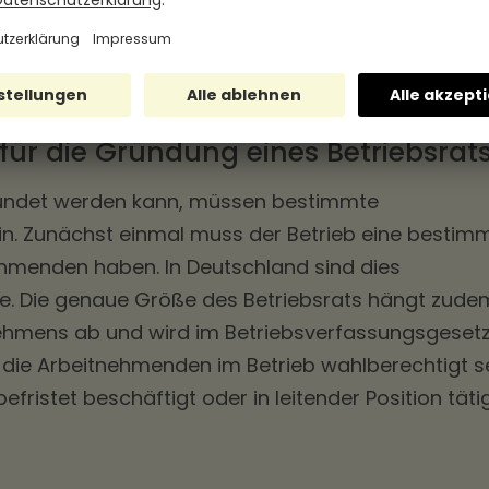
Abschnitt werden wir uns genauer mit den
ndungsprozess sowie den Rechten und Pflichten
etriebsrats befassen.
ür die Gründung eines Betriebsrat
ründet werden kann, müssen bestimmte
in. Zunächst einmal muss der Betrieb eine bestim
hmenden haben. In Deutschland sind dies
e. Die genaue Größe des Betriebsrats hängt zude
ehmens ab und wird im Betriebsverfassungsgeset
die Arbeitnehmenden im Betrieb wahlberechtigt se
befristet beschäftigt oder in leitender Position täti