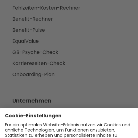
Fehlzeiten-Kosten-Rechner
Benefit-Rechner
Benefit-Pulse
EqualValue
GB-Psyche-Check
Karriereseiten-Check
Onboarding-Plan
Unternehmen
Empfehlen
Über uns
Presse