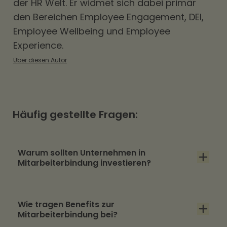
der HR Welt. Er widmet sich dabei primär
den Bereichen
Employee Engagement
,
DEI
,
Employee Wellbeing und Employee
Experience.
Über diesen Autor
Häufig gestellte Fragen:
Warum sollten Unternehmen in
Mitarbeiterbindung investieren?
Der Fachkräftemangel macht das Besetzen
Wie tragen Benefits zur
offener Stellen immer schwieriger – umso
Mitarbeiterbindung bei?
wichtiger wird es, bestehende Mitarbeitende