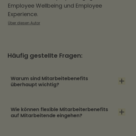
Employee Wellbeing und Employee
Experience.
Über diesen Autor
Häufig gestellte Fragen:
Warum sind Mitarbeitebenefits
überhaupt wichtig?
Der Unternehmenserfolg hängt von
Wie können flexible Mitarbeiterbenefits
motivierten Mitarbeitenden ab. Durch
auf Mitarbeitende eingehen?
demografischen Wandel und
Fachkräftemangel wird es aber immer
Benefits, wie der Hrmony Essenszuschuss und