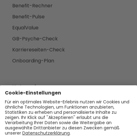
Benefit-Rechner
Benefit-Pulse
EqualValue
GB-Psyche-Check
Karriereseiten-Check
Onboarding-Plan
Unternehmen
Empfehlen
Über uns
Presse
Karriere