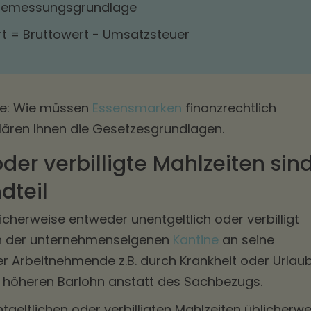
 Bemessungsgrundlage
 = Bruttowert - Umsatzsteuer
ne: Wie müssen
Essensmarken
finanzrechtlich
lären Ihnen die Gesetzesgrundlagen.
der verbilligte Mahlzeiten sin
dteil
icherweise entweder unentgeltlich oder verbilligt
 in der unternehmenseigenen
Kantine
an seine
r Arbeitnehmende z.B. durch Krankheit oder Urlau
n höheren Barlohn anstatt des Sachbezugs.
eltlichen oder verbilligten Mahlzeiten üblicherwe