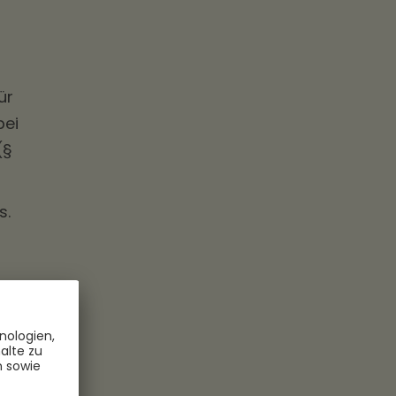
ür
bei
(§
s.