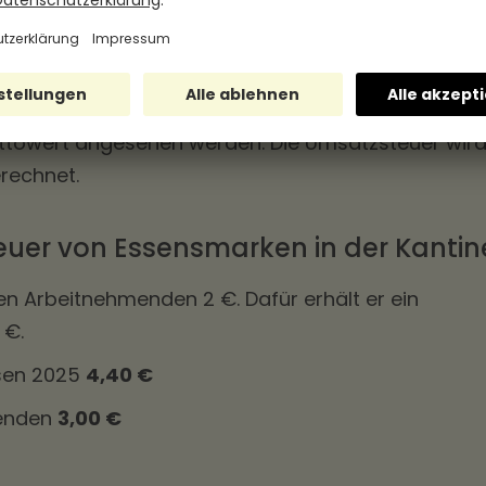
 2
in Verbindung mit Abschn. 1.8 Abs. 11 Satz 2 UStAE
. 3 UStG vorgeschriebene Wert als mindestens der
bezugswert
angesetzt werden.
rt entspricht dem Sachbezugswert der Mahlzeit un
ruttowert angesehen werden. Die Umsatzsteuer wir
rechnet.
teuer von Essensmarken in der Kantin
n Arbeitnehmenden 2 €. Dafür erhält er ein
 €.
sen 2025
4,40 €
menden
3,00 €