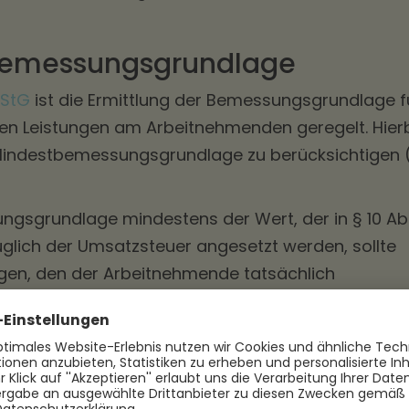
 Bemessungsgrundlage
UStG
ist die Ermittlung der Bemessungsgrundlage f
gen Leistungen am Arbeitnehmenden geregelt. Hier
e Mindestbemessungsgrundlage zu berücksichtigen 
ngsgrundlage mindestens der Wert, der in § 10 Ab
üglich der Umsatzsteuer angesetzt werden, sollte
igen, den der Arbeitnehmende tatsächlich
h der Umsatzsteuer.). Der Höchstbetrag muss als
hen Entgelt bewertet werden.
 = Bruttowert - Umsatzsteuer