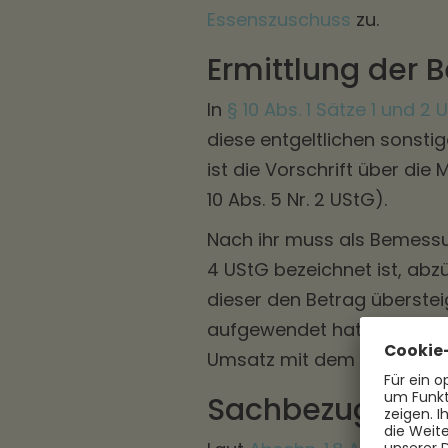
Essenszuschuss
zu.
Ermittlung der
In
§ 10 Abs. 1 Sätze 1 und 2 
diese entgeltlichen sonsti
ist die Vorschrift über di
10 Abs. 5 Nr. 2 UStG).
Nach ihr muss als Bemessu
4 UStG bezeichnet ist, abz
dieser den Betrag überste
aufgewendet hat (abzüglic
Umsatz mit dem marktüblic
Sachbezugswert