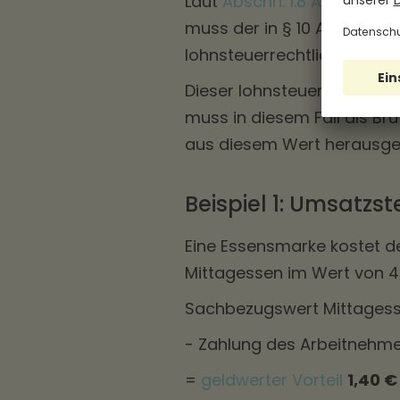
Laut
Abschn. 1.8 Abs. 8 Satz
muss der in § 10 Abs. 4 Nr
lohnsteuerrechtliche
Sach
Dieser lohnsteuerliche We
muss in diesem Fall als B
aus diesem Wert herausge
Beispiel 1: Umsatzs
Eine Essensmarke kostet de
Mittagessen im Wert von 4
Sachbezugswert Mittages
- Zahlung des Arbeitneh
=
geldwerter Vorteil
1,40 €