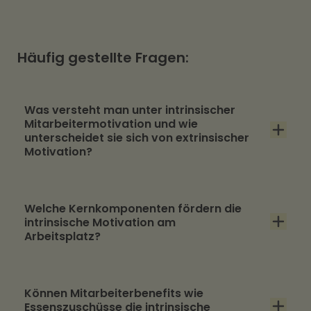
Häufig gestellte Fragen:
Was versteht man unter intrinsischer
Mitarbeitermotivation und wie
unterscheidet sie sich von extrinsischer
Motivation?
Intrinsische Mitarbeitermotivation bedeutet,
Welche Kernkomponenten fördern die
dass jemand eine Aufgabe ausführt, weil er sie
intrinsische Motivation am
als persönlich sinnvoll, bereichernd oder
Arbeitsplatz?
herausfordernd empfindet. Im Gegensatz
dazu wird extrinsische Motivation durch
Die intrinsische Motivation am Arbeitsplatz
Können Mitarbeiterbenefits wie
äußere Faktoren wie Geld, Belohnungen oder
wird durch vier Kernkomponenten gefördert:
Essenszuschüsse die intrinsische