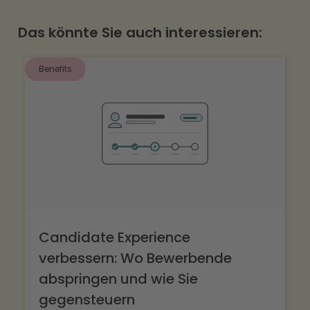
Anerkennung nach bestandener Probezeit.
Das könnte Sie auch interessieren:
Früh und konkret wirken sie stärker als eine
späte Einmal-Belohnung.
Benefits
Candidate Experience
verbessern: Wo Bewerbende
abspringen und wie Sie
gegensteuern