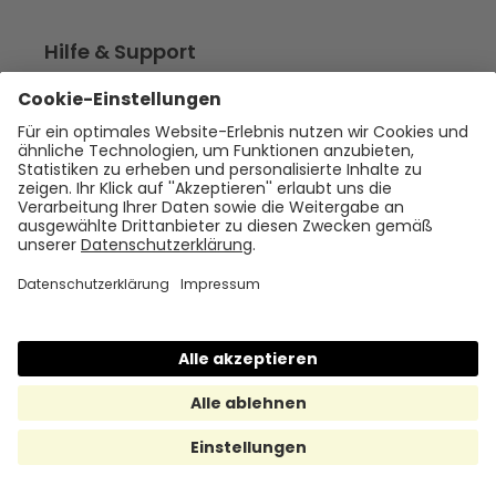
Hilfe & Support
Help Center
support@hrmony.de
Vertrieb kontaktieren
+49 30 567 950 39
hallo@hrmony.de
Karriere bei Hrmony
jobs@hrmony.de
Produkte
Benefit-Plattform
Essenszuschuss