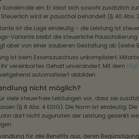
onderrolle ein: Er lässt sich sowohl zusätzlich z
teuerlich wird er pauschal behandelt (§ 40 Abs. 2
ante ist die Lage eindeutig – die Leistung ist steu
gs-Variante bleibt die steuerliche Pauschalierung 
gt aber von einer sauberen Gestaltung ab (siehe B
rung ist beim Essenszuschuss unkompliziert. Mitarb
n ihr vereinbartes Gehalt unverändert. Mit dem
digi
weitgehend automatisiert abbilden
andlung nicht möglich?
ür viele steuerfreie Leistungen vor, dass sie zusä
en (§ 8 Abs. 4 EStG). Die Norm ist eindeutig: Die 
ohn darf nicht zugunsten der Leistung gesenkt we
igen.
ndlung für alle Benefits aus, deren Begünstigung