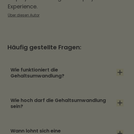
Experience.
Über diesen Autor
Häufig gestellte Fragen:
Wie funktioniert die
Gehaltsumwandlung?
Arbeitgebende und Mitarbeitende
Wie hoch darf die Gehaltsumwandlung
vereinbaren, das Bruttogehalt um einen
sein?
festen Betrag zu reduzieren. Dieser Betrag
finanziert den gewählten Benefit. Die
Eine feste Obergrenze gibt es nicht – es
Abrechnung läuft automatisch über die
Wann lohnt sich eine
gelten aber Grenzen je Benefit und eine