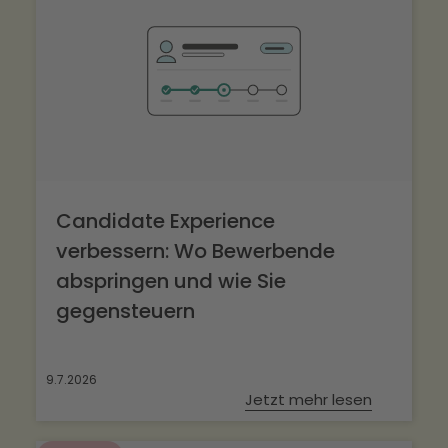
anbieten. Die Plattform sorgt für eine einfache
Integration in bestehende HR-Prozesse und
gewährleistet die Einhaltung gesetzlicher
Vorgaben.
Candidate Experience
verbessern: Wo Bewerbende
abspringen und wie Sie
gegensteuern
9.7.2026
Jetzt mehr lesen