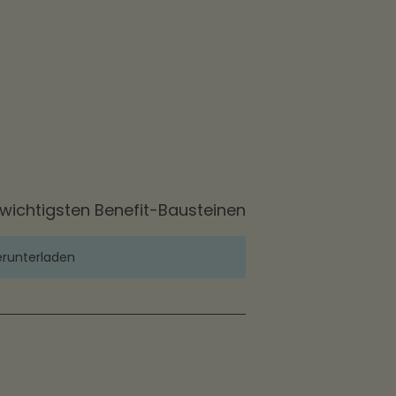
 wichtigsten Benefit-Bausteinen
erunterladen