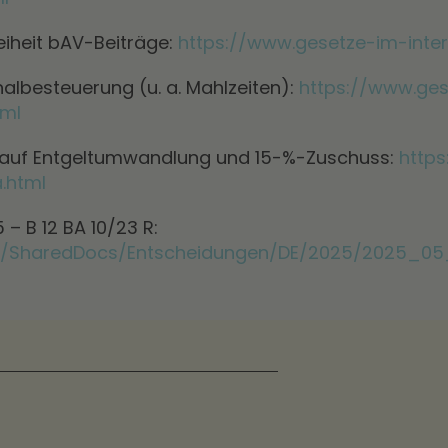
reiheit bAV-Beiträge:
https://www.gesetze-im-inte
albesteuerung (u. a. Mahlzeiten):
https://www.ge
tml
 auf Entgeltumwandlung und 15-%-Zuschuss:
http
.html
 – B 12 BA 10/23 R:
de/SharedDocs/Entscheidungen/DE/2025/2025_0