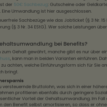
ist der
50€ Sachbezug
: Gutscheine oder Geldkarte
 Eine Umwandlung ist hier ausgeschlossen.
steuerfreie Sachbezüge wie das Jobticket (§ 3 Nr. 1
ung (§ 3 Nr. 34 EStG). Wer solche Leistungen über
 Gehaltsumwandlung bei Benefits?
h zum Gehalt gewährt, manche gibt es nur über 
chuss
, kann man in beiden Varianten einführen. Dah
zu achten, welche Einführungsform sich für Sie a
h bringt.
nersparnis
zu versteuernde Bruttolohn, was sich in einer höhe
ehmen profitieren ebenfalls durch geringere Sozia
wesentlicher Vorteil der Gehaltsumwandlung. Im Fa
 den Benefit selbst amortisieren, so dass er ohne