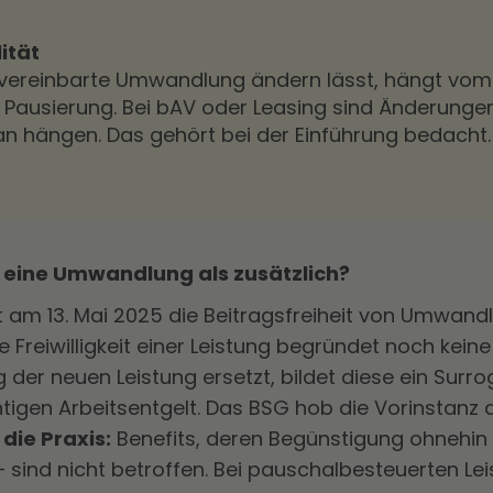
ität
l vereinbarte Umwandlung ändern lässt, hängt vom 
Pausierung. Bei bAV oder Leasing sind Änderungen
an hängen. Das gehört bei der Einführung bedacht.
t eine Umwandlung als zusätzlich?
t am 13. Mai 2025 die Beitragsfreiheit von Umwan
die Freiwilligkeit einer Leistung begründet noch keine
er neuen Leistung ersetzt, bildet diese ein Surrog
tigen Arbeitsentgelt. Das BSG hob die Vorinstanz a
 die Praxis:
Benefits, deren Begünstigung ohnehin k
 sind nicht betroffen. Bei pauschalbesteuerten L