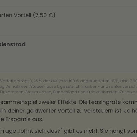
ten Vorteil (7,50 €)
Dienstrad
orteil beträgt 0,25 % der auf volle 100 € abgerundeten UVP, also 7,50 
chtig. Annahmen: Steuerklasse I, gesetzlich kranken- und rentenversic
on Einkommen, Steuerklasse, Bundesland und Krankenkassen-Zusatzbe
usammenspiel zweier Effekte: Die Leasingrate kom
n kleiner geldwerter Vorteil zu versteuern ist. Je 
ie Ersparnis aus.
Frage „lohnt sich das?" gibt es nicht. Sie hängt 