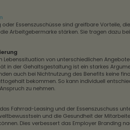
n
 oder Essenszuschüsse sind greifbare Vorteile, die
die Arbeitgebermarke stärken. Sie tragen dazu bei
sierung
h Lebenssituation von unterschiedlichen Angeboten
ilität in der Gehaltsgestaltung ist ein starkes Arg
en auch bei Nichtnutzung des Benefits keine finanz
uttogehalt bekommen. So kann individuell entschie
n Anspruch zu nehmen.
das Fahrrad-Leasing und der Essenszuschuss unt
eltbewusstsein und die Gesundheit der Mitarbei
önnen. Dies verbessert das Employer Branding nac