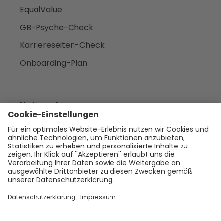
EqualValue
GB-Psyche-Check
Karriereseiten-Check
Onboarding-Plan
Unternehmen
Empfehlen
Über uns
Presse
Karriere
Rechtliches