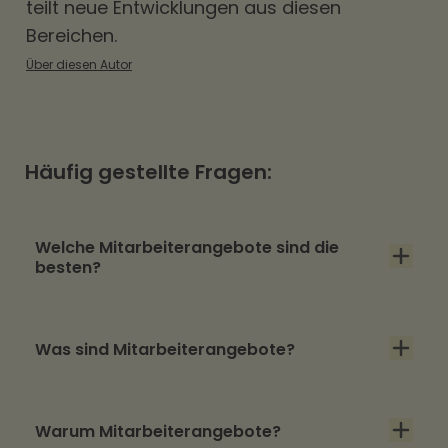
teilt neue Entwicklungen aus diesen
Bereichen.
Über diesen Autor
Häufig gestellte Fragen:
Welche Mitarbeiterangebote sind die
besten?
Die besten Mitarbeiterangebote sind die, die
Was sind Mitarbeiterangebote?
gut zu einem Unternehmen und seinen
Mitarbeitenden passen. Dienstwagen können
Mitarbeiterangebote sind Benefits, die ein
beispielsweise in einem jungen Unternehmen
Warum Mitarbeiterangebote?
Unternehmen seinen Mitarbeitenden neben
mit Innenstadtlage, dessen Mitarbeitende nur