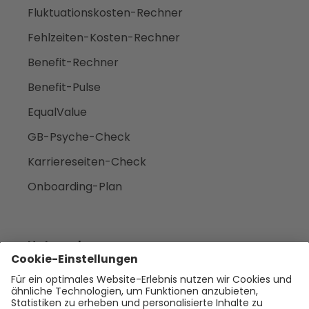
Fluktuationskosten-Rechner
Fehlzeiten-Kosten-Rechner
Benefit-Rechner
Benefit-Pulse
EqualValue
GB-Psyche-Check
Karriereseiten-Check
Onboarding-Plan
Unternehmen
Empfehlen
Über uns