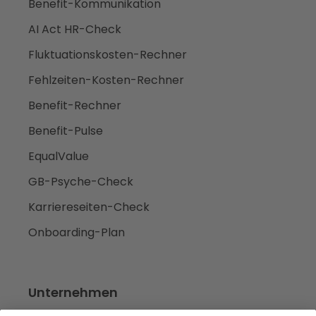
Benefit-Kommunikation
AI Act HR-Check
Fluktuationskosten-Rechner
Fehlzeiten-Kosten-Rechner
Benefit-Rechner
Benefit-Pulse
EqualValue
GB-Psyche-Check
Karriereseiten-Check
Onboarding-Plan
Unternehmen