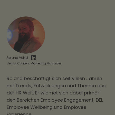
Tagesmutter. Maßgeblich ist, dass die
Nein. Der steuerfreie Kindergartenzuschuss
Einrichtung das Kind betreut und unterbringt.
kann grundsätzlich nur für nicht
schulpflichtige Kinder gezahlt werden. Mit
Beginn der Schulpflicht entfällt die
Steuerfreiheit. Wird ein Kind jedoch wegen
fehlender Schulreife vom Schulbesuch
zurückgestellt, kann der Zuschuss weiterhin
Roland Völkel
steuerfrei möglich sein.
Senior Content Marketing Manager
Roland beschäftigt sich seit vielen Jahren
mit Trends, Entwicklungen und Themen aus
der HR Welt. Er widmet sich dabei primär
den Bereichen
Employee Engagement
,
DEI
,
Employee Wellbeing und Employee
Experience.