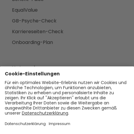
EqualValue
GB-Psyche-Check
Karriereseiten-Check
Onboarding-Plan
Unternehmen
Empfehlen
Über uns
Presse
Karriere
Rechtliches