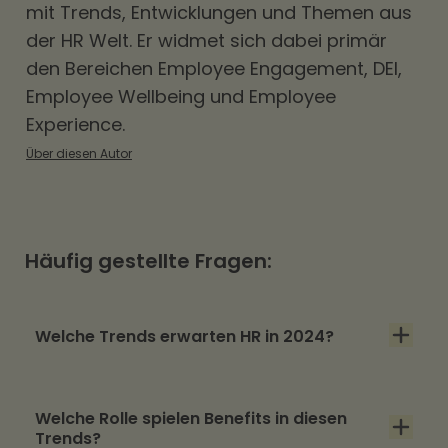
mit Trends, Entwicklungen und Themen aus
der HR Welt. Er widmet sich dabei primär
den Bereichen
Employee Engagement
,
DEI
,
Employee Wellbeing und Employee
Experience.
Über diesen Autor
Häufig gestellte Fragen:
Welche Trends erwarten HR in 2024?
Die drei größten Trends für HR in 2024 sind:
Welche Rolle spielen Benefits in diesen
Digitalisierung & AI, Talentmanagement und
Trends?