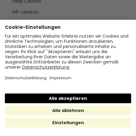
Help Center
HR-Lexikon
Deep-Dives
Webinare
Newsletter
Tools
Gehalts-Rechner
Stellenanzeigen-Check
Burnout-Check
Benefit-Kommunikation
AI Act HR-Check