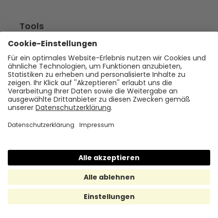
Tools
Gehalts-Rechner
Stellenanzeigen-Check
Burnout-Check
Benefit-Kommunikation
AI Act HR-Check
Fluktuationskosten-Rechner
Fehlzeiten-Kosten-Rechner
Benefit-Rechner
Benefit-Pulse
EqualValue